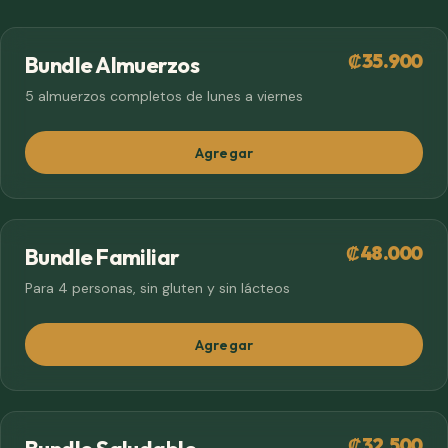
₡35.900
sin gluten
Bundle Almuerzos
5 almuerzos completos de lunes a viernes
Agregar
₡48.000
sin gluten
Bundle Familiar
Para 4 personas, sin gluten y sin lácteos
Agregar
₡32.500
sin gluten