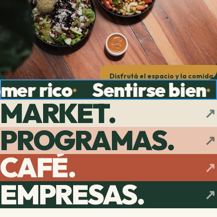
Disfrutá el espacio y la comida
mer rico
Sentirse bien
●
●
MARKET.
↗
PROGRAMAS.
↗
CAFÉ.
↗
EMPRESAS.
↗