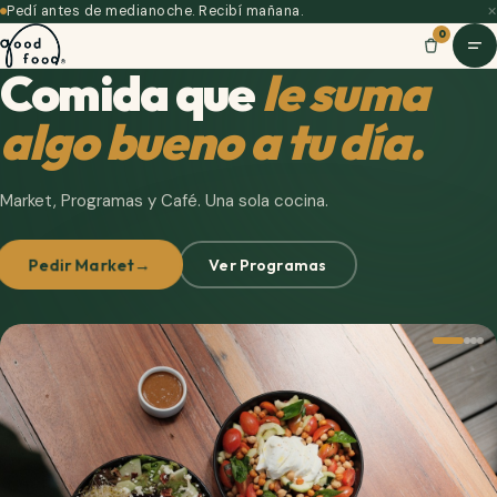
Pedí antes de medianoche. Recibí mañana.
✕
0
Comida que
le suma
algo bueno a tu día.
Inicio
Market, Programas y Café. Una sola cocina.
Pedir Market
→
Ver Programas
Market
Programa
Café
Empresas